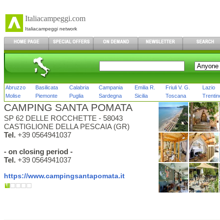
Italiacampeggi.com
Italiacampeggi network
Abruzzo
Basilicata
Calabria
Campania
Emilia R.
Friuli V. G.
Lazio
Molise
Piemonte
Puglia
Sardegna
Sicilia
Toscana
Trentin
CAMPING SANTA POMATA
SP 62 DELLE ROCCHETTE - 58043
CASTIGLIONE DELLA PESCAIA (GR)
Tel.
+39 0564941037
- on closing period -
Tel.
+39 0564941037
https://www.campingsantapomata.it