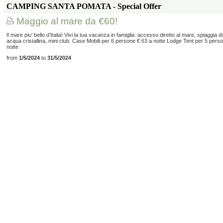
CAMPING SANTA POMATA
-
Special Offer
Maggio al mare da €60!
Il mare piu’ bello d’Italia! Vivi la tua vacanza in famiglia: accesso diretto al mare, spiaggia d
acqua cristallina, mini club. Case Mobili per 6 persone € 63 a notte Lodge Tent per 5 pers
notte
from
1/5/2024
to
31/5/2024